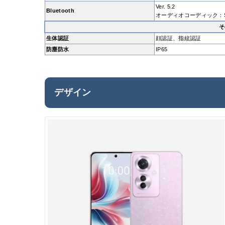
Ver. 5.2
Bluetooth
オーディオコーディック：SBC
そ
生体認証
顔認証、指紋認証
防塵防水
IP65
デザイン