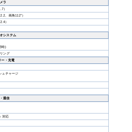
メラ
.7）
.2、画角112°）
2.4）
オシステム
用時)
セリング
リー・充電
ッシュチャージ
・通信
a）対応