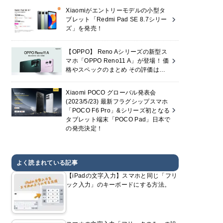
Xiaomiがエントリーモデルの小型タ
ブレット「Redmi Pad SE 8.7シリー
ズ」を発売！
【OPPO】 Reno Aシリーズの新型ス
マホ「OPPO Reno11 A」が登場！ 価
格やスペックのまとめ その評価は…
Xiaomi POCO グローバル発表会
(2023/5/23) 最新フラグシップスマホ
「POCO F6 Pro」&シリーズ初となる
タブレット端末「POCO Pad」日本で
の発売決定！
よく読まれている記事
【iPadの文字入力】スマホと同じ「フリ
ック入力」のキーボードにする方法。