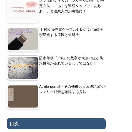
スマホの文字入力「フリックのみ」の設
定方法。「あ」を連続タップで「ああ
あ…」と連続入力が可能に！
【iPhone充電ケーブル】Lightning端子
が腐食する原因と対処法
防水等級「IPX」の数字が大きいほど防
水機能が優れているわけではない⁉
Apple pencil・その他Bluetooth製品のバ
ッテリー残量を確認する方法
目次