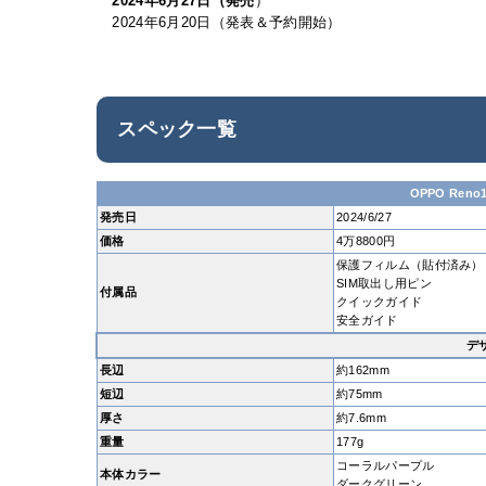
2024年6月27日（発売
）
2024年6月20日（発表＆予約開始）
スペック一覧
OPPO Reno1
発売日
2024/6/27
価格
4万8800円
保護フィルム（貼付済み）
SIM取出し用ピン
付属品
クイックガイド
安全ガイド
デ
長辺
約162mm
短辺
約75mm
厚さ
約7.6mm
重量
177g
コーラルパープル
本体カラー
ダークグリーン