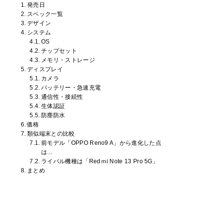
発売日
スペック一覧
デザイン
システム
OS
チップセット
メモリ・ストレージ
ディスプレイ
カメラ
バッテリー・急速充電
通信性・接続性
生体認証
防塵防水
価格
類似端末との比較
前モデル「OPPO Reno9 A」から進化した点
は…
ライバル機種は「Redｍi Note 13 Pro 5G」
まとめ