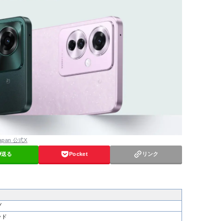
apan 公式X
送る
Pocket
リンク
プ
ッド