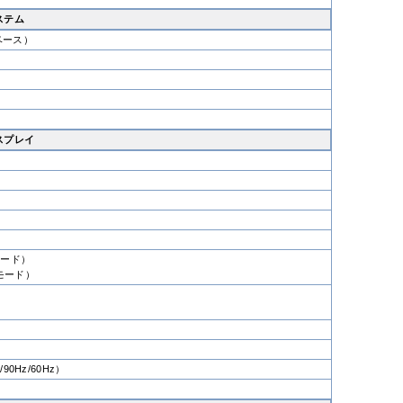
ステム
4 ベース）
スプレイ
モード）
ルモード）
90Hz/60Hz）