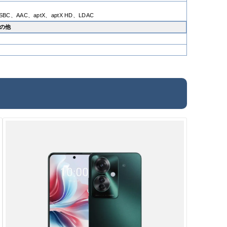
、AAC、aptX、aptX HD、LDAC
の他