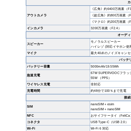
カ
《広角》約6400万画素（F1
アウトカメラ
《超広角》約800万画素（F2
《マクロ》約200万画素（F
インカメラ
3200万画素（F2.4）
オーディ
モノラルスピーカー
スピーカー
ハイレゾ (対応イヤホン使
マイク
最大40㏈のノイズキャン
バッテ
バッテリー容量
5000mAh/19.55Wh
67W SUPERVOOCフラ
急速充電
55W （PPS）
ワイヤレス充電
非対応
充電時間
約48分で100％まで充電
接続
nanoSIM＋esim
SIM
nanoSIM＋nanoSIM
NFC
おサイフケータイ（FeliC
コネクタ
USB Type-C（USB 2.0）
Wi-Fi
Wi-Fi 6 対応