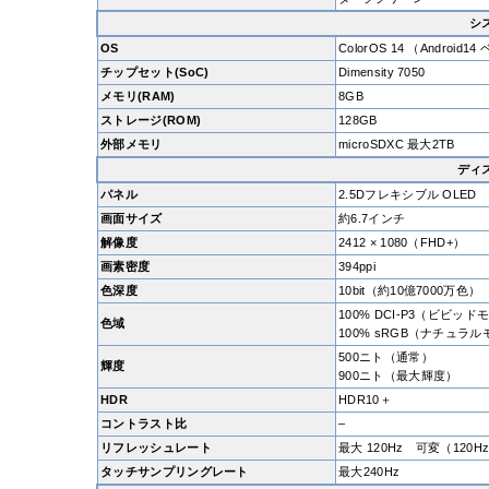
シ
OS
ColorOS 14 （Android1
チップセット(SoC)
Dimensity 7050
メモリ(RAM)
8GB
ストレージ(ROM)
128GB
外部メモリ
microSDXC 最大2TB
ディ
パネル
2.5Dフレキシブル OLED
画面サイズ
約6.7インチ
解像度
2412 × 1080（FHD+）
画素密度
394ppi
色深度
10bit（約10億7000万色）
100% DCI-P3（ビビッド
色域
100% sRGB（ナチュラ
500ニト（通常）
輝度
900ニト（最大輝度）
HDR
HDR10＋
コントラスト比
–
リフレッシュレート
最大 120Hz 可変（120Hz/
タッチサンプリングレート
最大240Hz